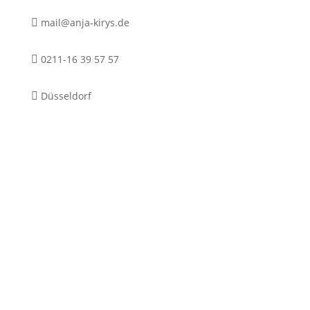
mail@anja-kirys.de

0211-16 39 57 57

Düsseldorf
